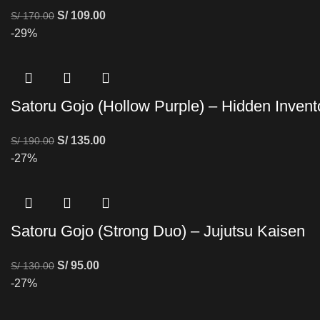
S/
109.00
S/
170.00
-29%
Satoru Gojo (Hollow Purple) – Hidden Invent
S/
135.00
S/
190.00
-27%
Satoru Gojo (Strong Duo) – Jujutsu Kaisen
S/
95.00
S/
130.00
-27%