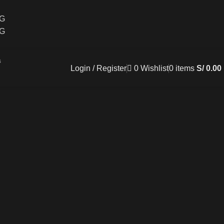
CG
CG
Login / Register
0
Wishlist
0
items
S/
0.00