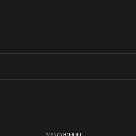
S/
69.00
S/
99.00