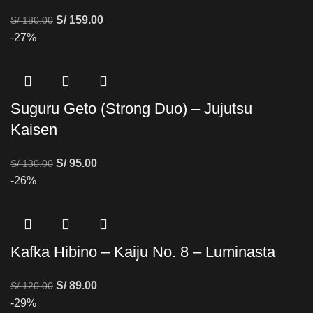
S/
159.00
S/
180.00
-27%
Suguru Geto (Strong Duo) – Jujutsu
Kaisen
S/
95.00
S/
130.00
-26%
Kafka Hibino – Kaiju No. 8 – Luminasta
S/
89.00
S/
120.00
-29%