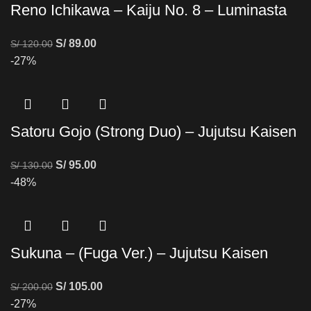
Reno Ichikawa – Kaiju No. 8 – Luminasta
S/
89.00
S/
120.00
-27%
Satoru Gojo (Strong Duo) – Jujutsu Kaisen
S/
95.00
S/
130.00
-48%
Sukuna – (Fuga Ver.) – Jujutsu Kaisen
S/
105.00
S/
200.00
-27%