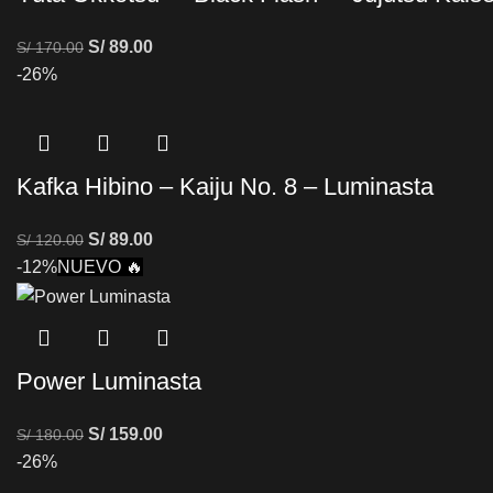
S/
89.00
S/
170.00
-26%
Kafka Hibino – Kaiju No. 8 – Luminasta
S/
89.00
S/
120.00
-12%
NUEVO 🔥
Power Luminasta
S/
159.00
S/
180.00
-26%