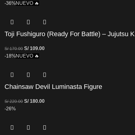
-36%
NUEVO 🔥
Toji Fushiguro (Ready For Battle) – Jujutsu 
S/
109.00
S/
170.00
-18%
NUEVO 🔥
Chainsaw Devil Luminasta Figure
S/
180.00
S/
220.00
-26%