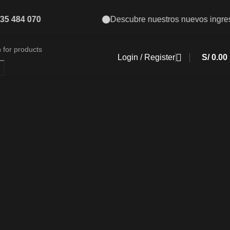
stros nuevos ingresos
Nueva línea TCG
Login / Register
S/
0.00
h