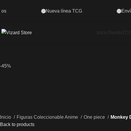
Envíos a todo el Perú
¿Dudas
Inicio
Tienda
TC
-45%
Inicio
Figuras Coleccionable Anime
One piece
Monkey D.
Back to products