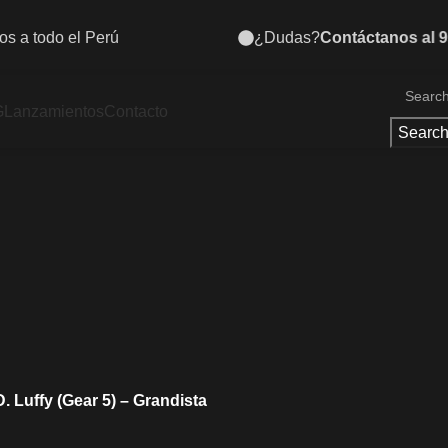
?
Contáctanos al 935 484 070
Descubre nue
G
Lanzamientos
Contacto
Searc
 Luffy (Gear 5) – Grandista