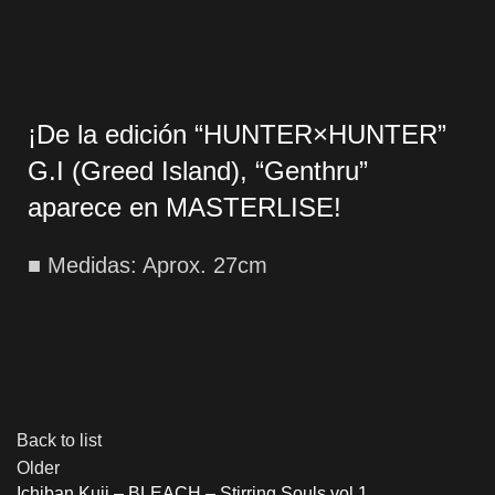
¡De la edición “HUNTER×HUNTER”
G.I (Greed Island), “Genthru”
aparece en MASTERLISE!
■ Medidas: Aprox. 27cm
Back to list
Older
Ichiban Kuji – BLEACH – Stirring Souls vol.1