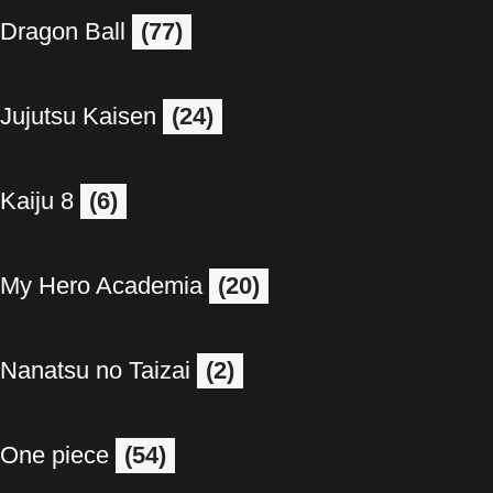
Dragon Ball
(77)
Jujutsu Kaisen
(24)
Kaiju 8
(6)
My Hero Academia
(20)
Nanatsu no Taizai
(2)
One piece
(54)