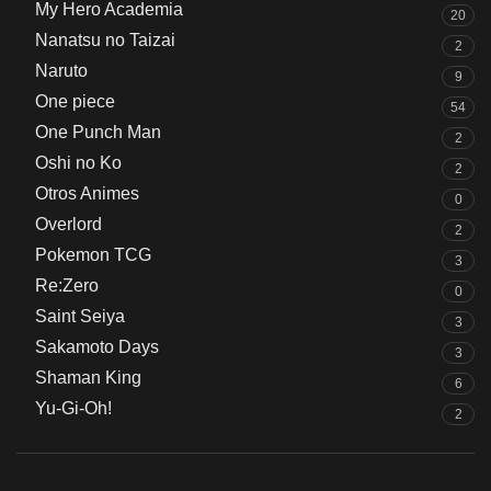
My Hero Academia
20
Nanatsu no Taizai
2
Naruto
9
One piece
54
One Punch Man
2
Oshi no Ko
2
Otros Animes
0
Overlord
2
Pokemon TCG
3
Re:Zero
0
Saint Seiya
3
Sakamoto Days
3
Shaman King
6
Yu-Gi-Oh!
2