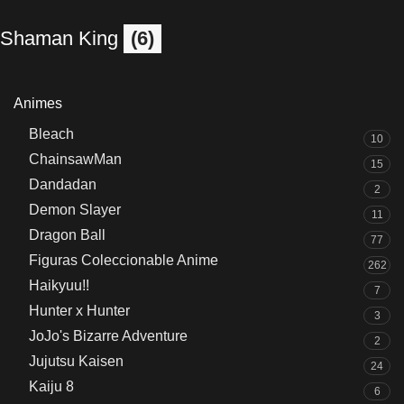
Shaman King
(6)
Animes
Bleach
10
ChainsawMan
15
Dandadan
2
Demon Slayer
11
Dragon Ball
77
Figuras Coleccionable Anime
262
Haikyuu!!
7
Hunter x Hunter
3
JoJo's Bizarre Adventure
2
Jujutsu Kaisen
24
Kaiju 8
6