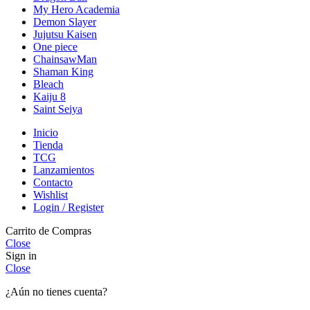
My Hero Academia
Demon Slayer
Jujutsu Kaisen
One piece
ChainsawMan
Shaman King
Bleach
Kaiju 8
Saint Seiya
Inicio
Tienda
TCG
Lanzamientos
Contacto
Wishlist
Login / Register
Carrito de Compras
Close
Sign in
Close
¿Aún no tienes cuenta?