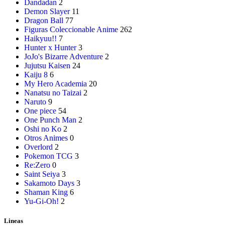
Dandadan
2
Demon Slayer
11
Dragon Ball
77
Figuras Coleccionable Anime
262
Haikyuu!!
7
Hunter x Hunter
3
JoJo's Bizarre Adventure
2
Jujutsu Kaisen
24
Kaiju 8
6
My Hero Academia
20
Nanatsu no Taizai
2
Naruto
9
One piece
54
One Punch Man
2
Oshi no Ko
2
Otros Animes
0
Overlord
2
Pokemon TCG
3
Re:Zero
0
Saint Seiya
3
Sakamoto Days
3
Shaman King
6
Yu-Gi-Oh!
2
Lineas