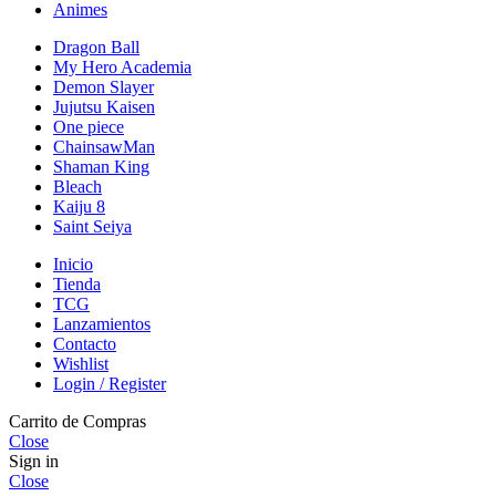
Animes
Dragon Ball
My Hero Academia
Demon Slayer
Jujutsu Kaisen
One piece
ChainsawMan
Shaman King
Bleach
Kaiju 8
Saint Seiya
Inicio
Tienda
TCG
Lanzamientos
Contacto
Wishlist
Login / Register
Carrito de Compras
Close
Sign in
Close