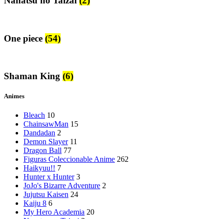
Nanatsu no Taizai
(2)
One piece
(54)
Shaman King
(6)
Animes
Bleach
10
ChainsawMan
15
Dandadan
2
Demon Slayer
11
Dragon Ball
77
Figuras Coleccionable Anime
262
Haikyuu!!
7
Hunter x Hunter
3
JoJo's Bizarre Adventure
2
Jujutsu Kaisen
24
Kaiju 8
6
My Hero Academia
20