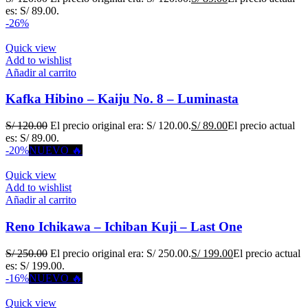
es: S/ 89.00.
-26%
Quick view
Add to wishlist
Añadir al carrito
Kafka Hibino – Kaiju No. 8 – Luminasta
S/
120.00
El precio original era: S/ 120.00.
S/
89.00
El precio actual
es: S/ 89.00.
-20%
NUEVO 🔥
Quick view
Add to wishlist
Añadir al carrito
Reno Ichikawa – Ichiban Kuji – Last One
S/
250.00
El precio original era: S/ 250.00.
S/
199.00
El precio actual
es: S/ 199.00.
-16%
NUEVO 🔥
Quick view