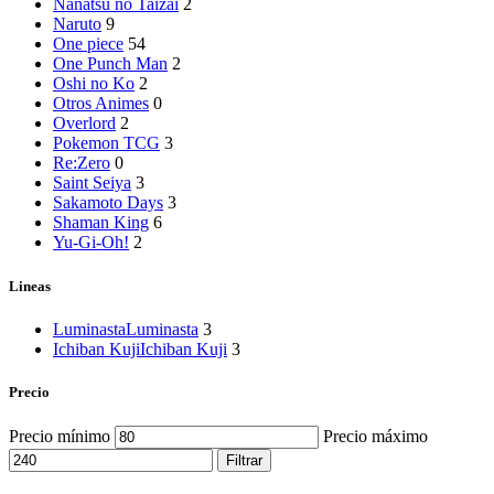
Nanatsu no Taizai
2
Naruto
9
One piece
54
One Punch Man
2
Oshi no Ko
2
Otros Animes
0
Overlord
2
Pokemon TCG
3
Re:Zero
0
Saint Seiya
3
Sakamoto Days
3
Shaman King
6
Yu-Gi-Oh!
2
Lineas
Luminasta
Luminasta
3
Ichiban Kuji
Ichiban Kuji
3
Precio
Precio mínimo
Precio máximo
Filtrar