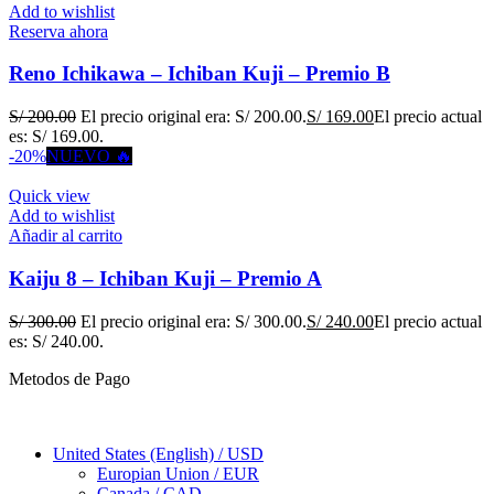
Add to wishlist
Reserva ahora
Reno Ichikawa – Ichiban Kuji – Premio B
S/
200.00
El precio original era: S/ 200.00.
S/
169.00
El precio actual
es: S/ 169.00.
-20%
NUEVO 🔥
Quick view
Add to wishlist
Añadir al carrito
Kaiju 8 – Ichiban Kuji – Premio A
S/
300.00
El precio original era: S/ 300.00.
S/
240.00
El precio actual
es: S/ 240.00.
Metodos de Pago
United States (English) / USD
Europian Union / EUR
Canada / CAD