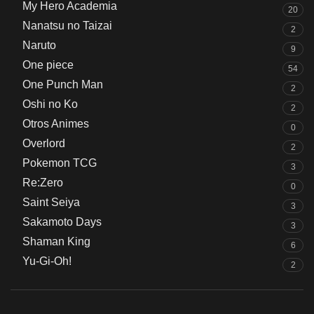
My Hero Academia
20
Nanatsu no Taizai
2
Naruto
9
One piece
54
One Punch Man
2
Oshi no Ko
2
Otros Animes
0
Overlord
2
Pokemon TCG
3
Re:Zero
0
Saint Seiya
3
Sakamoto Days
3
Shaman King
6
Yu-Gi-Oh!
2