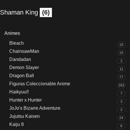
Shaman King
(6)
Animes
Bleach
10
ChainsawMan
15
Dandadan
2
Demon Slayer
11
Dragon Ball
77
Figuras Coleccionable Anime
262
Haikyuu!!
7
Hunter x Hunter
3
JoJo's Bizarre Adventure
2
Jujutsu Kaisen
24
Kaiju 8
6