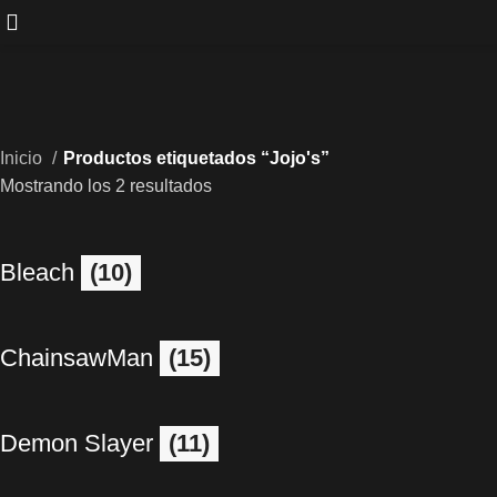
Inicio
Productos etiquetados “Jojo's”
Mostrando los 2 resultados
Bleach
(10)
ChainsawMan
(15)
Demon Slayer
(11)