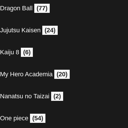
Dragon Ball
(77)
Jujutsu Kaisen
(24)
Kaiju 8
(6)
My Hero Academia
(20)
Nanatsu no Taizai
(2)
One piece
(54)