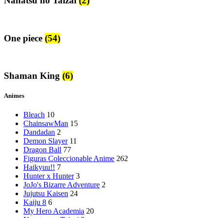
Nanatsu no Taizai
(2)
One piece
(54)
Shaman King
(6)
Animes
Bleach
10
ChainsawMan
15
Dandadan
2
Demon Slayer
11
Dragon Ball
77
Figuras Coleccionable Anime
262
Haikyuu!!
7
Hunter x Hunter
3
JoJo's Bizarre Adventure
2
Jujutsu Kaisen
24
Kaiju 8
6
My Hero Academia
20