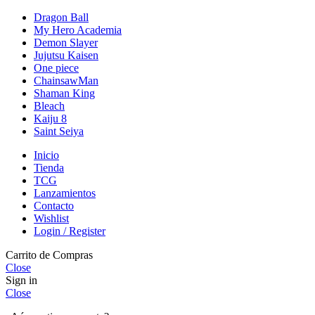
Dragon Ball
My Hero Academia
Demon Slayer
Jujutsu Kaisen
One piece
ChainsawMan
Shaman King
Bleach
Kaiju 8
Saint Seiya
Inicio
Tienda
TCG
Lanzamientos
Contacto
Wishlist
Login / Register
Carrito de Compras
Close
Sign in
Close