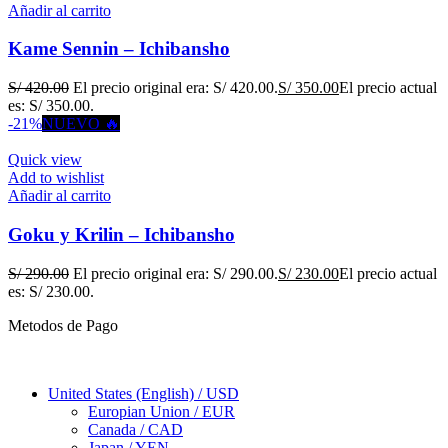
Añadir al carrito
Kame Sennin – Ichibansho
S/
420.00
El precio original era: S/ 420.00.
S/
350.00
El precio actual
es: S/ 350.00.
-21%
NUEVO 🔥
Quick view
Add to wishlist
Añadir al carrito
Goku y Krilin – Ichibansho
S/
290.00
El precio original era: S/ 290.00.
S/
230.00
El precio actual
es: S/ 230.00.
Metodos de Pago
United States (English) / USD
Europian Union / EUR
Canada / CAD
Japan / YEN