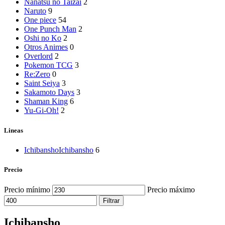
Nanatsu no Taizai
2
Naruto
9
One piece
54
One Punch Man
2
Oshi no Ko
2
Otros Animes
0
Overlord
2
Pokemon TCG
3
Re:Zero
0
Saint Seiya
3
Sakamoto Days
3
Shaman King
6
Yu-Gi-Oh!
2
Lineas
Ichibansho
Ichibansho
6
Precio
Precio mínimo
Precio máximo
Filtrar
Ichibansho