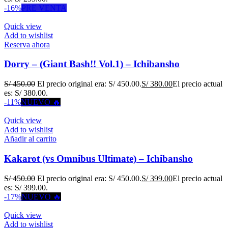
-16%
PRE VENTA
Quick view
Add to wishlist
Reserva ahora
Dorry – (Giant Bash!! Vol.1) – Ichibansho
S/
450.00
El precio original era: S/ 450.00.
S/
380.00
El precio actual
es: S/ 380.00.
-11%
NUEVO 🔥
Quick view
Add to wishlist
Añadir al carrito
Kakarot (vs Omnibus Ultimate) – Ichibansho
S/
450.00
El precio original era: S/ 450.00.
S/
399.00
El precio actual
es: S/ 399.00.
-17%
NUEVO 🔥
Quick view
Add to wishlist