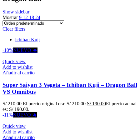
Show sidebar
Mostrar
9
12
18
24
Clear filters
Ichiban Kuji
-10%
NUEVO 🔥
Quick view
Add to wishlist
Añadir al carrito
Super Saiyan 3 Vegeta – Ichiban Kuji – Dragon Ball
VS Omnibus
S/
210.00
El precio original era: S/ 210.00.
S/
190.00
El precio actual
es: S/ 190.00.
-11%
NUEVO 🔥
Quick view
Add to wishlist
Añadir al carrito