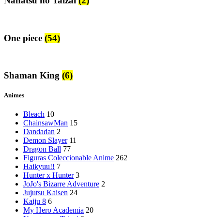
Nanatsu no Taizai
(2)
One piece
(54)
Shaman King
(6)
Animes
Bleach
10
ChainsawMan
15
Dandadan
2
Demon Slayer
11
Dragon Ball
77
Figuras Coleccionable Anime
262
Haikyuu!!
7
Hunter x Hunter
3
JoJo's Bizarre Adventure
2
Jujutsu Kaisen
24
Kaiju 8
6
My Hero Academia
20