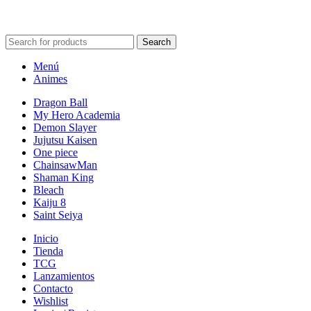
POWERED BY VIZARD STUDIO. ALL RIGHT RESERVED ©
2024
Search
Menú
Animes
Dragon Ball
My Hero Academia
Demon Slayer
Jujutsu Kaisen
One piece
ChainsawMan
Shaman King
Bleach
Kaiju 8
Saint Seiya
Inicio
Tienda
TCG
Lanzamientos
Contacto
Wishlist