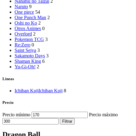
Nanatsu no Taizai
2
Naruto
9
One piece
54
One Punch Man
2
Oshi no Ko
2
Otros Animes
0
Overlord
2
Pokemon TCG
3
Re:Zero
0
Saint Seiya
3
Sakamoto Days
3
Shaman King
6
Yu-Gi-Oh!
2
Lineas
Ichiban Kuji
Ichiban Kuji
8
Precio
Precio mínimo
Precio máximo
Filtrar
Dragon Ball